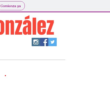
Comienza ya
onzález
na
Contacto
Galería